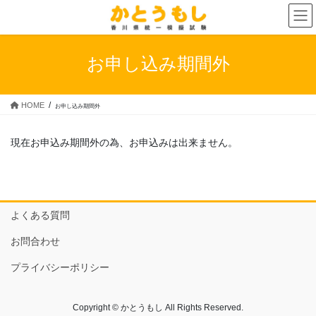
コ
ナ
ン
ビ
テ
ゲ
ン
ー
お申し込み期間外
ツ
シ
へ
ョ
ス
ン
HOME
お申し込み期間外
キ
に
ッ
移
プ
動
現在お申込み期間外の為、お申込みは出来ません。
よくある質問
お問合わせ
プライバシーポリシー
Copyright © かとうもし All Rights Reserved.