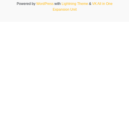
Powered by
WordPress
with
Lightning Theme
&
VK All in One
Expansion Unit