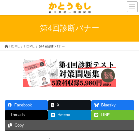
コ
ナ
ン
ビ
テ
ゲ
ン
ー
第4回診断バナー
ツ
シ
へ
ョ
ス
ン
HOME
HOME
第4回診断バナー
キ
に
ッ
移
プ
動
Facebook
X
Bluesky
Threads
Hatena
LINE
Copy