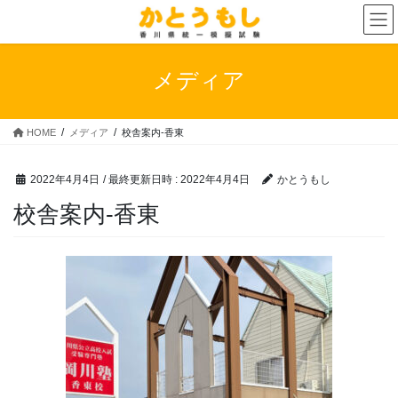
コ
ナ
ン
ビ
テ
ゲ
ン
ー
メディア
ツ
シ
へ
ョ
ス
ン
HOME
メディア
校舎案内-香東
キ
に
ッ
移
プ
動
2022年4月4日
/ 最終更新日時 :
2022年4月4日
かとうもし
校舎案内-香東