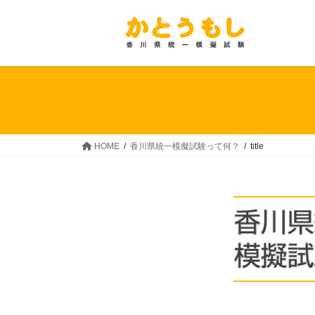
コ
ナ
ン
ビ
テ
ゲ
ン
ー
ツ
シ
へ
ョ
ス
ン
キ
に
ッ
移
HOME
香川県統一模擬試験って何？
title
プ
動